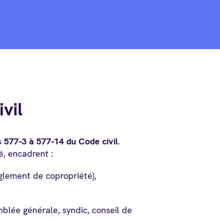
ivil
es
577-3 à 577-14 du Code civil
.
é, encadrent :
glement de copropriété),
blée générale, syndic, conseil de