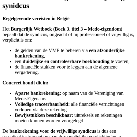
synidcus
Regelgevende vereisten in België
Het
Burgerlijk Wetboek (Boek 3, titel 3 – Mede-eigendom)
bepaalt dat de syndicus, ongeacht of hij professioneel of vrijwillig is,
verplicht is om:
de gelden van de VME te beheren via
een afzonderlijke
bankrekening
,
een
duidelijke en controleerbare boekhouding
te voeren,
de financiële stukken voor te leggen aan de algemene
vergadering.
Concreet houdt dit in:
Aparte bankrekening:
op naam van de Vereniging van
Mede-Eigenaars
Volledige traceerbaarheid:
alle financiële verrichtingen
verlopen via deze rekening
Bewijsstukken beschikbaar:
uittreksels en rekeningen
moeten kunnen worden voorgelegd
De
bankrekening voor de vrijwillige syndicus
is dus een
essentieel instrument om aan deze wettelijke verplichtingen te