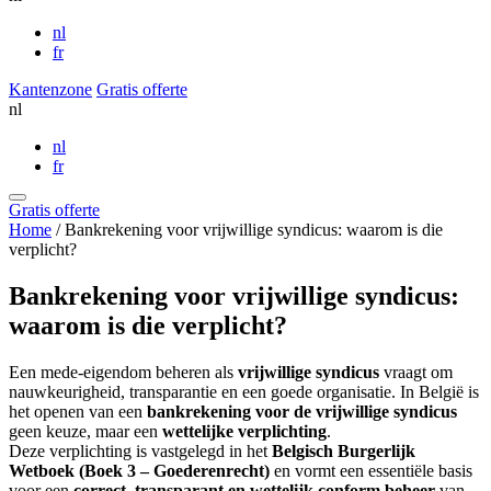
nl
fr
Kantenzone
Gratis offerte
nl
nl
fr
Gratis offerte
Home
/
Bankrekening voor vrijwillige syndicus: waarom is die
verplicht?
Bankrekening voor vrijwillige syndicus:
waarom is die verplicht?
Een mede-eigendom beheren als
vrijwillige syndicus
vraagt om
nauwkeurigheid, transparantie en een goede organisatie. In België is
het openen van een
bankrekening voor de vrijwillige syndicus
geen keuze, maar een
wettelijke verplichting
.
Deze verplichting is vastgelegd in het
Belgisch Burgerlijk
Wetboek (Boek 3 – Goederenrecht)
en vormt een essentiële basis
voor een
correct, transparant en wettelijk conform beheer
van