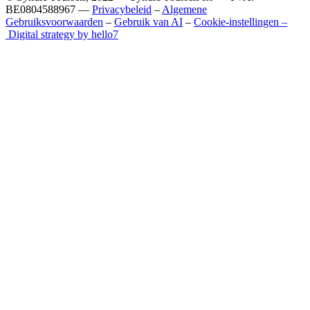
BE0804588967 —
Privacybeleid
–
Algemene
Gebruiksvoorwaarden
–
Gebruik van AI
–
Cookie-instellingen –
Digital strategy by hello7