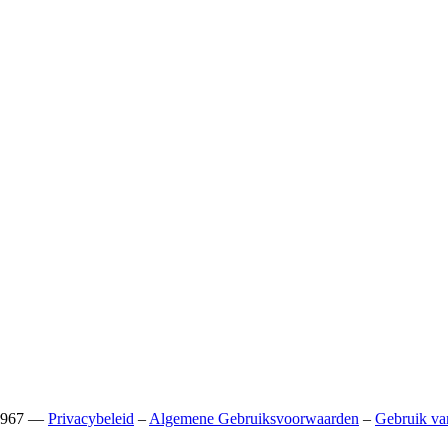
88967 —
Privacybeleid
–
Algemene Gebruiksvoorwaarden
–
Gebruik va