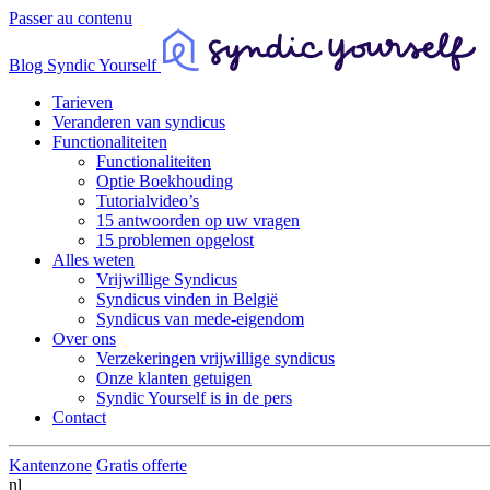
Passer au contenu
Blog Syndic Yourself
Tarieven
Veranderen van syndicus
Functionaliteiten
Functionaliteiten
Optie Boekhouding
Tutorialvideo’s
15 antwoorden op uw vragen
15 problemen opgelost
Alles weten
Vrijwillige Syndicus
Syndicus vinden in België
Syndicus van mede-eigendom
Over ons
Verzekeringen vrijwillige syndicus
Onze klanten getuigen
Syndic Yourself is in de pers
Contact
Kantenzone
Gratis offerte
nl