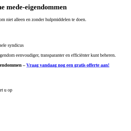
eine mede-eigendommen
om niet alleen en zonder hulpmiddelen te doen.
nele syndicus
endom eenvoudiger, transparanter en efficiënter kunt beheren.
eigendommen –
Vraag vandaag nog een gratis offerte aan!
et u op