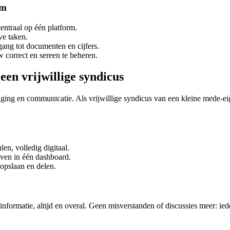
om
entraal op één platform.
ve taken.
ang tot documenten en cijfers.
correct en sereen te beheren.
een vrijwillige syndicus
ing en communicatie. Als vrijwillige syndicus van een kleine mede-eige
en, volledig digitaal.
aven in één dashboard.
opslaan en delen.
nformatie, altijd en overal. Geen misverstanden of discussies meer: iede