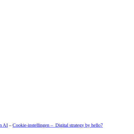
n AI
–
Cookie-instellingen –
Digital strategy by hello7