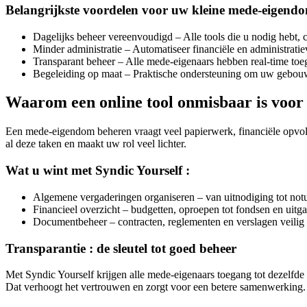
Belangrijkste voordelen voor uw kleine mede-eigend
Dagelijks beheer vereenvoudigd – Alle tools die u nodig hebt, c
Minder administratie – Automatiseer financiële en administratie
Transparant beheer – Alle mede-eigenaars hebben real-time toeg
Begeleiding op maat – Praktische ondersteuning om uw gebouw 
Waarom een online tool onmisbaar is voor 
Een mede-eigendom beheren vraagt veel papierwerk, financiële opvolg
al deze taken en maakt uw rol veel lichter.
Wat u wint met Syndic Yourself :
Algemene vergaderingen organiseren – van uitnodiging tot notul
Financieel overzicht – budgetten, oproepen tot fondsen en uitg
Documentbeheer – contracten, reglementen en verslagen veilig 
Transparantie : de sleutel tot goed beheer
Met Syndic Yourself krijgen alle mede-eigenaars toegang tot dezelfde i
Dat verhoogt het vertrouwen en zorgt voor een betere samenwerking.